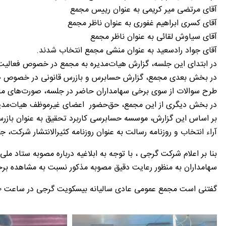
آقای مرتضی میر کریمی به عنوان رییس مجمع
آقای کسری ابراهیم غفوری به عنوان ناظر مجمع
آقای سیاوش لقائی به عنوان ناظر مجمع
آقای جواد رادسعید به عنوان منشی مجمع انتخاب شدند.
در ابتدای این جلسه، گزارش هیات‌مدیره به مجمع در خصوص فعالیت‌ها و عملکرد شرکت در سا
طرح سوالات از سوی برخی سهامداران حاضر در جلسه، صورت‌های م
در بخش دیگری از این مجمع، حق‌حضور اعضای غیرموظف هیات‌مدیره
آراء انتخاب و روزنامه رسالت به عنوان روزنامه‌ کثیرالانتشار شرک
بنا بر اعلام شرکت گرجی ، با توجه به ابلاغیه درباره مصوبه ستاد
سهامداران به منظور رعایت دقیق مصوبه مذکور نسبت به مشاهده برخط 
گفتنی است مجمع عمومی عادی سالیانه بیسکویت گرجی در ساعت ۱۴:۳۰ روز چهارشنبه ۲۹ تیرماه سال‌جاری آغاز شد و در ساعت ۱۶:۰۰ به پایان رسید.